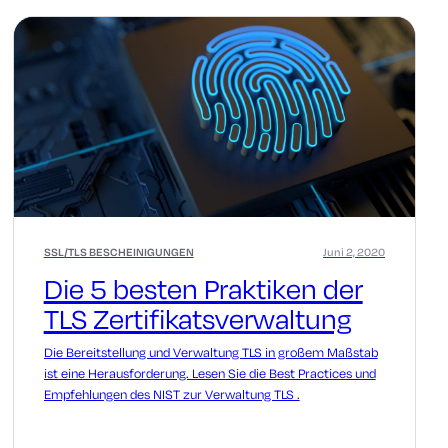
SSL/TLS BESCHEINIGUNGEN
Juni 2, 2020
Die 5 besten Praktiken der
TLS Zertifikatsverwaltung
Die Bereitstellung und Verwaltung TLS in großem Maßstab
ist eine Herausforderung. Lesen Sie die Best Practices und
Empfehlungen des NIST zur Verwaltung TLS .