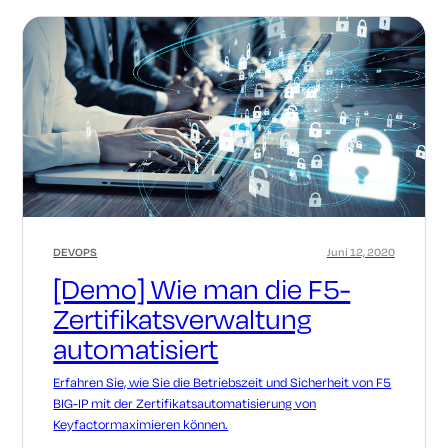
DEVOPS
Juni 12, 2020
[Demo] Wie man die F5-
Zertifikatsverwaltung
automatisiert
Erfahren Sie, wie Sie die Betriebszeit und Sicherheit von F5
BIG-IP mit der Zertifikatsautomatisierung von
Keyfactormaximieren können.