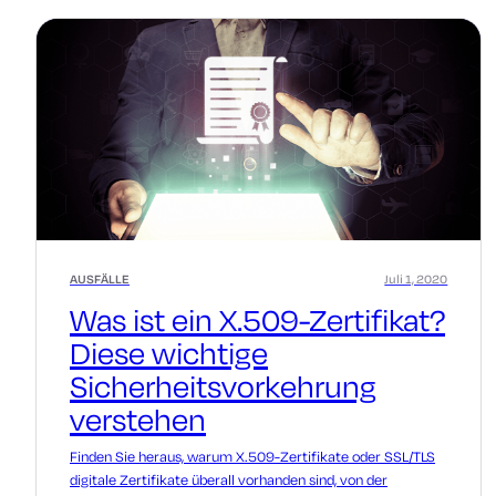
AUSFÄLLE
Juli 1, 2020
Was ist ein X.509-Zertifikat?
Diese wichtige
Sicherheitsvorkehrung
verstehen
Finden Sie heraus, warum X.509-Zertifikate oder SSL/TLS
digitale Zertifikate überall vorhanden sind, von der