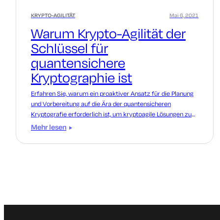
KRYPTO-AGILITÄT
Mai 6, 2021
Warum Krypto-Agilität der
Schlüssel für
quantensichere
Kryptographie ist
Erfahren Sie, warum ein proaktiver Ansatz für die Planung
und Vorbereitung auf die Ära der quantensicheren
Kryptografie erforderlich ist, um kryptoagile Lösungen zu
schaffen und durchzusetzen.
Mehr lesen