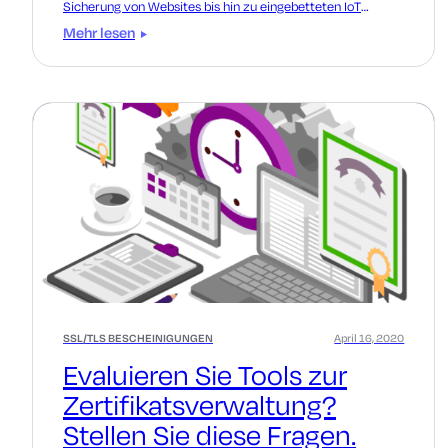
Sicherung von Websites bis hin zu eingebetteten IoT
Geräten.
Mehr lesen
SSL/TLS BESCHEINIGUNGEN
April 16, 2020
Evaluieren Sie Tools zur
Zertifikatsverwaltung?
Stellen Sie diese Fragen.