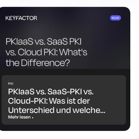
PKI
PKIaaS vs. SaaS-PKI vs.
Cloud-PKI: Was ist der
Unterschied und welche
Lösung ist die richtige für
Mehr lesen
Sie?