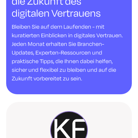
die Zukunft des
digitalen Vertrauens
Bleiben Sie auf dem Laufenden - mit
kuratierten Einblicken in digitales Vertrauen.
Jeden Monat erhalten Sie Branchen-
Updates, Experten-Ressourcen und
praktische Tipps, die Ihnen dabei helfen,
sicher und flexibel zu bleiben und auf die
Zukunft vorbereitet zu sein.