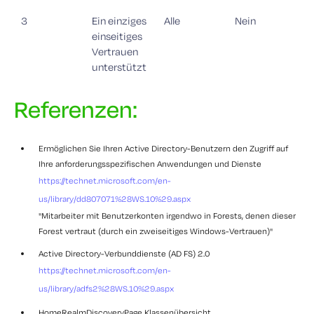
3
Ein einziges
Alle
Nein
einseitiges
Vertrauen
unterstützt
Referenzen:
Ermöglichen Sie Ihren Active Directory-Benutzern den Zugriff auf
Ihre anforderungsspezifischen Anwendungen und Dienste
https://technet.microsoft.com/en-
us/library/dd807071%28WS.10%29.aspx
"Mitarbeiter mit Benutzerkonten irgendwo in Forests, denen dieser
Forest vertraut (durch ein zweiseitiges Windows-Vertrauen)"
Active Directory-Verbunddienste (AD FS) 2.0
https://technet.microsoft.com/en-
us/library/adfs2%28WS.10%29.aspx
HomeRealmDiscoveryPage Klassenübersicht