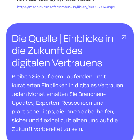
https://msdn.microsoft.com/en-us/library/ee895364.aspx
Die Quelle | Einblicke in
die Zukunft des
digitalen Vertrauens
Bleiben Sie auf dem Laufenden - mit
kuratierten Einblicken in digitales Vertrauen.
Jeden Monat erhalten Sie Branchen-
Updates, Experten-Ressourcen und
praktische Tipps, die Ihnen dabei helfen,
sicher und flexibel zu bleiben und auf die
Zukunft vorbereitet zu sein.