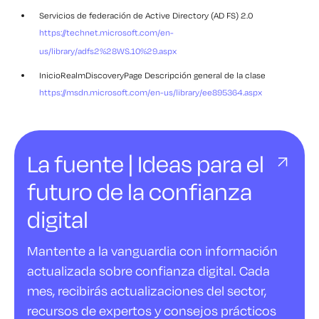
Servicios de federación de Active Directory (AD FS) 2.0
https://technet.microsoft.com/en-
us/library/adfs2%28WS.10%29.aspx
InicioRealmDiscoveryPage Descripción general de la clase
https://msdn.microsoft.com/en-us/library/ee895364.aspx
La fuente | Ideas para el
futuro de la confianza
digital
Mantente a la vanguardia con información
actualizada sobre confianza digital. Cada
mes, recibirás actualizaciones del sector,
recursos de expertos y consejos prácticos