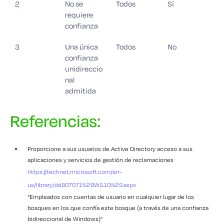
2
No se
Todos
Sí
requiere
confianza
3
Una única
Todos
No
confianza
unidireccio
nal
admitida
Referencias:
Proporcione a sus usuarios de Active Directory acceso a sus
aplicaciones y servicios de gestión de reclamaciones
https://technet.microsoft.com/en-
us/library/dd807071%28WS.10%29.aspx
"Empleados con cuentas de usuario en cualquier lugar de los
bosques en los que confía este bosque (a través de una confianza
bidireccional de Windows)"