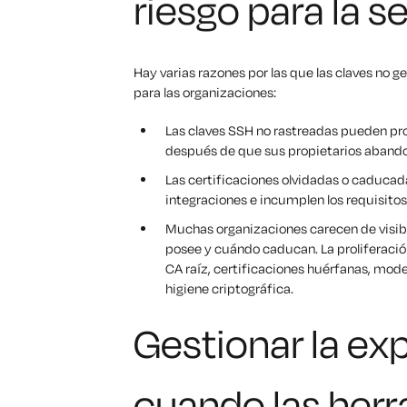
riesgo para la s
Hay varias razones por las que las claves no
para las organizaciones:
Las claves SSH no rastreadas pueden pr
después de que sus propietarios abando
Las certificaciones olvidadas o caducad
integraciones e incumplen los requisito
Muchas organizaciones carecen de visibil
posee y cuándo caducan. La proliferaci
CA raíz, certificaciones huérfanas, mod
higiene criptográfica.
Gestionar la ex
cuando las her