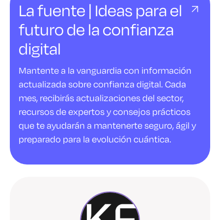
La fuente | Ideas para el
futuro de la confianza
digital
Mantente a la vanguardia con información
actualizada sobre confianza digital. Cada
mes, recibirás actualizaciones del sector,
recursos de expertos y consejos prácticos
que te ayudarán a mantenerte seguro, ágil y
preparado para la evolución cuántica.