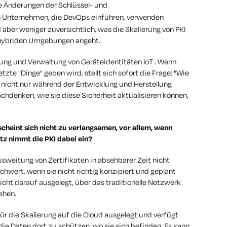
he Änderungen der Schlüssel- und
n Unternehmen, die DevOps einführen, verwenden
 aber weniger zuversichtlich, was die Skalierung von PKI
n hybriden Umgebungen angeht.
ellung und Verwaltung von Geräteidentitäten IoT . Wenn
tzte "Dinge" geben wird, stellt sich sofort die Frage: "Wie
nicht nur während der Entwicklung und Herstellung
chdenken, wie sie diese Sicherheit aktualisieren können,
scheint sich nicht zu verlangsamen, vor allem, wenn
tz nimmt die PKI dabei ein?
weitung von Zertifikaten in absehbarer Zeit nicht
Schwert, wenn sie nicht richtig konzipiert und geplant
 nicht darauf ausgelegt, über das traditionelle Netzwerk
ehen.
für die Skalierung auf die Cloud ausgelegt und verfügt
die Daten dort zu schützen, wo sie sich befinden. Es kann