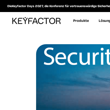
DieKeyfactor Days 2027, die Konferenz für vertrauenswürdige Sicherheit
Produkte
Lösun