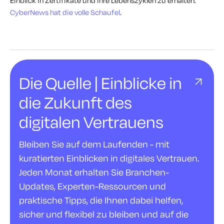
Einblick in Zertifikate und ihre Lebenszyklen zu erhalten.
CyberNews hat die volle Schaufel
.
Die Quelle | Einblicke in
die Zukunft des
digitalen Vertrauens
Bleiben Sie auf dem Laufenden - mit
kuratierten Einblicken in digitales Vertrauen.
Jeden Monat erhalten Sie Branchen-
Updates, Experten-Ressourcen und
praktische Tipps, die Ihnen dabei helfen,
sicher und flexibel zu bleiben und auf die