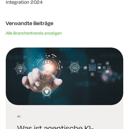
Integration 2024
Verwandte Beiträge
Alle Branchentrends anzeigen
AI
AI
TRENDS IN DER INDUSTRIE
Was ist agentische KI-
Digital Trust Digest:
6 brutale Wahrheiten,