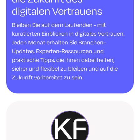
digitalen Vertrauens
Bleiben Sie auf dem Laufenden - mit
kuratierten Einblicken in digitales Vertrauen.
Jeden Monat erhalten Sie Branchen-
Updates, Experten-Ressourcen und
praktische Tipps, die Ihnen dabei helfen,
sicher und flexibel zu bleiben und auf die
Zukunft vorbereitet zu sein.