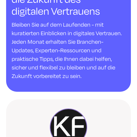
digitalen Vertrauens
Bleiben Sie auf dem Laufenden - mit
kuratierten Einblicken in digitales Vertrauen.
Jeden Monat erhalten Sie Branchen-
Updates, Experten-Ressourcen und
praktische Tipps, die Ihnen dabei helfen,
sicher und flexibel zu bleiben und auf die
Zukunft vorbereitet zu sein.