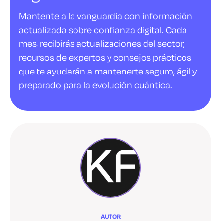
Mantente a la vanguardia con información
actualizada sobre confianza digital. Cada
mes, recibirás actualizaciones del sector,
recursos de expertos y consejos prácticos
que te ayudarán a mantenerte seguro, ágil y
preparado para la evolución cuántica.
AUTOR