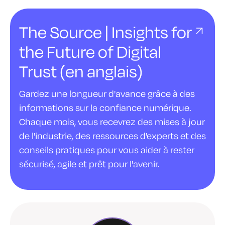
The Source | Insights for
the Future of Digital
Trust (en anglais)
Gardez une longueur d'avance grâce à des
informations sur la confiance numérique.
Chaque mois, vous recevrez des mises à jour
de l'industrie, des ressources d'experts et des
conseils pratiques pour vous aider à rester
sécurisé, agile et prêt pour l'avenir.