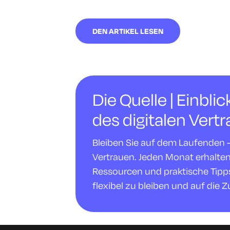
DEN ARTIKEL LESEN
Die Quelle | Einbli
des digitalen Vert
Bleiben Sie auf dem Laufenden - m
Vertrauen. Jeden Monat erhalte
Ressourcen und praktische Tipps,
flexibel zu bleiben und auf die Z