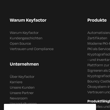
Warum Keyfactor
Produkte
Warum Keyfactor
Automatisier
Kundengeschichten
Zertifikaten
Open Source
Moderne PKI-
Vertrauen und Compliance
PKI als Servic
Kryptografis
- und Inventar
Unternehmen
Plattform zur
Signieren als 
Kryptografis
Über Keyfactor
Bouncy Castle
Karriere
Ökosystem-In
Unsere Kunden
Vertrauen un
Unsere Partner
Newsroom
Produktfähig
Veranstaltungen
Schnelles und