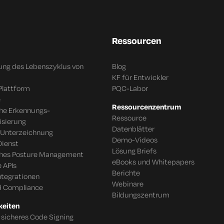
Ressourcen
ung des Lebenszyklus von
Blog
KF für Entwickler
Plattform
PQC-Labor
e
Ressourcenzentrum
che Erkennungs-
Ressource
isierung
Datenblätter
 Unterzeichnung
Demo-Videos
Dienst
Lösung Briefs
ches Posture Management
eBooks und Whitepapers
 APIs
Berichte
tegrationen
Webinare
d Compliance
Bildungszentrum
keiten
 sicheres Code Signing