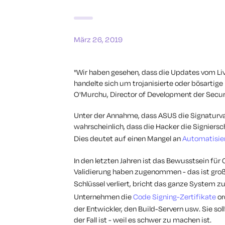
März 26, 2019
"Wir haben gesehen, dass die Updates vom L
handelte sich um trojanisierte oder bösartige
O'Murchu, Director of Development der Secu
Unter der Annahme, dass ASUS die Signaturva
wahrscheinlich, dass die Hacker die Signiersc
Dies deutet auf einen Mangel an
Automatisie
In den letzten Jahren ist das Bewusstsein fü
Validierung haben zugenommen - das ist großa
Schlüssel verliert, bricht das ganze Syste
Unternehmen die
Code Signing-Zertifikate
or
der Entwickler, den Build-Servern usw. Sie sol
der Fall ist - weil es schwer zu machen ist.