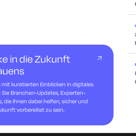
cke in die Zukunft
rauens
it kuratierten Einblicken in digitales
n Sie Branchen-Updates, Experten-
 die Ihnen dabei helfen, sicher und
ukunft vorbereitet zu sein.