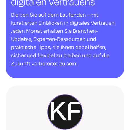
digitalen Vertrauens
Bleiben Sie auf dem Laufenden - mit
kuratierten Einblicken in digitales Vertrauen.
Jeden Monat erhalten Sie Branchen-
Updates, Experten-Ressourcen und
praktische Tipps, die Ihnen dabei helfen,
sicher und flexibel zu bleiben und auf die
Zukunft vorbereitet zu sein.