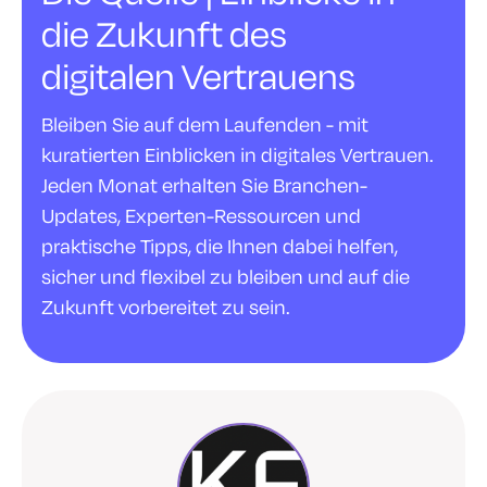
die Zukunft des
digitalen Vertrauens
Bleiben Sie auf dem Laufenden - mit
kuratierten Einblicken in digitales Vertrauen.
Jeden Monat erhalten Sie Branchen-
Updates, Experten-Ressourcen und
praktische Tipps, die Ihnen dabei helfen,
sicher und flexibel zu bleiben und auf die
Zukunft vorbereitet zu sein.