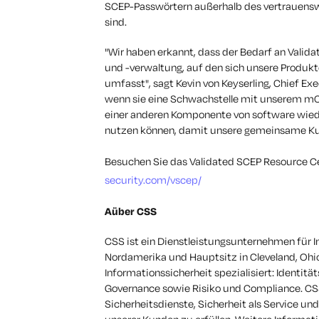
SCEP-Passwörtern außerhalb des vertrauens
sind.
"Wir haben erkannt, dass der Bedarf an Valid
und -verwaltung, auf den sich unsere Produk
umfasst", sagt Kevin von Keyserling, Chief Ex
wenn sie eine Schwachstelle mit unserem mCM
einer anderen Komponente von software wiede
nutzen können, damit unsere gemeinsame Kun
Besuchen Sie das Validated SCEP Resource Ce
security.com/vscep/
A
über CSS
CSS ist ein Dienstleistungsunternehmen für I
Nordamerika und Hauptsitz in Cleveland, Ohio
Informationssicherheit spezialisiert: Identit
Governance sowie Risiko und Compliance. CSS
Sicherheitsdienste, Sicherheit als Service un