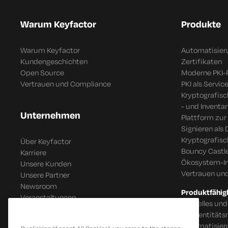
Warum Keyfactor
Produkte
Warum Keyfactor
Automatisier
Kundengeschichten
Zertifikaten
Open Source
Moderne PKI-
Vertrauen und Compliance
PKI als Servic
Kryptografis
- und Inventar
Unternehmen
Plattform zur
Signieren als 
Kryptografis
Über Keyfactor
Bouncy Castle
Karriere
Ökosystem-In
Unsere Kunden
Vertrauen un
Unsere Partner
Newsroom
Produktfähig
Veranstaltungen
Schnelles und
IoT Identitä
Automatisier