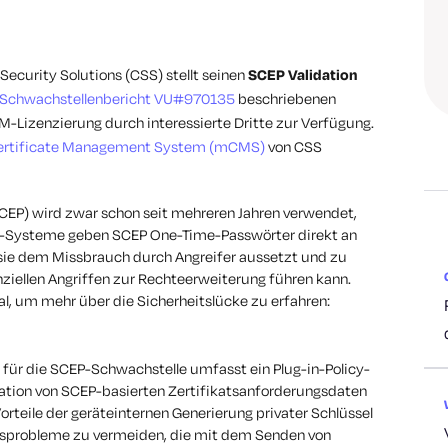
d Security Solutions (CSS) stellt seinen
SCEP Validation
Schwachstellenbericht VU#970135
beschriebenen
OEM-Lizenzierung durch interessierte Dritte zur Verfügung.
ertificate Management System (mCMS)
von CSS
SCEP) wird zwar schon seit mehreren Jahren verwendet,
-Systeme geben SCEP One-Time-Passwörter direkt an
 sie dem Missbrauch durch Angreifer aussetzt und zu
nziellen Angriffen zur Rechteerweiterung führen kann.
l, um mehr über die Sicherheitslücke zu erfahren:
ür die SCEP-Schwachstelle umfasst ein Plug-in-Policy-
lation von SCEP-basierten Zertifikatsanforderungsdaten
orteile der geräteinternen Generierung privater Schlüssel
itsprobleme zu vermeiden, die mit dem Senden von