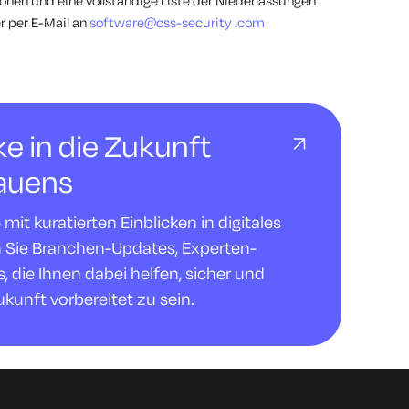
onen und eine vollständige Liste der Niederlassungen
r per E-Mail an
software@css-security
.com
cke in die Zukunft
rauens
it kuratierten Einblicken in digitales
n Sie Branchen-Updates, Experten-
 die Ihnen dabei helfen, sicher und
ukunft vorbereitet zu sein.