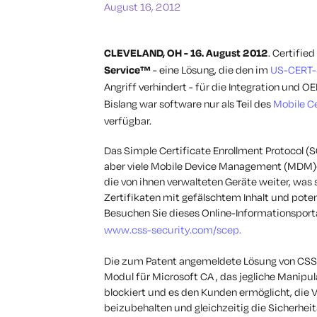
August 16, 2012
CLEVELAND, OH - 16. August 2012
. Certifie
Service™
- eine Lösung, die den im
US-CERT-
Angriff verhindert - für die Integration und 
Bislang war software nur als Teil des
Mobile C
verfügbar.
Das Simple Certificate Enrollment Protocol (
aber viele Mobile Device Management (MDM)
die von ihnen verwalteten Geräte weiter, was
Zertifikaten mit gefälschtem Inhalt und pote
Besuchen Sie dieses Online-Informationsporta
www.css-security.com/scep.
Die zum Patent angemeldete Lösung von CSS f
Modul für Microsoft CA , das jegliche Manipu
blockiert und es den Kunden ermöglicht, die V
beizubehalten und gleichzeitig die Sicherhe