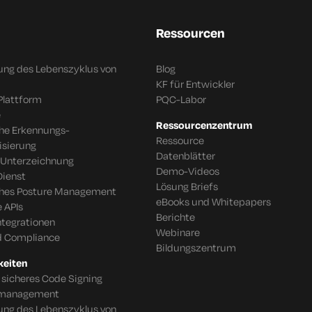
Ressourcen
ung des Lebenszyklus von
Blog
KF für Entwickler
Plattform
PQC-Labor
e
Ressourcenzentrum
che Erkennungs-
Ressource
isierung
Datenblätter
 Unterzeichnung
Demo-Videos
Dienst
Lösung Briefs
ches Posture Management
eBooks und Whitepapers
 APIs
Berichte
tegrationen
Webinare
d Compliance
Bildungszentrum
keiten
 sicheres Code Signing
tsmanagement
ung des Lebenszyklus von