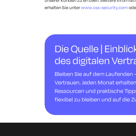
unserer Kunden zu erfüllen. Weitere Informati
erhalten Sie unter
www.css-security.com
ode
Die Quelle | Einbli
des digitalen Vert
Bleiben Sie auf dem Laufenden - m
Vertrauen. Jeden Monat erhalte
Ressourcen und praktische Tipps,
flexibel zu bleiben und auf die Z