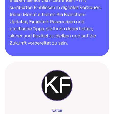
Bleiben Sie auf dem Laufenden - mit
kuratierten Einblicken in digitales Vertrauen.
Jeden Monat erhalten Sie Branchen-
Updates, Experten-Ressourcen und
praktische Tipps, die Ihnen dabei helfen,
sicher und flexibel zu bleiben und auf die
Zukunft vorbereitet zu sein.
AUTOR