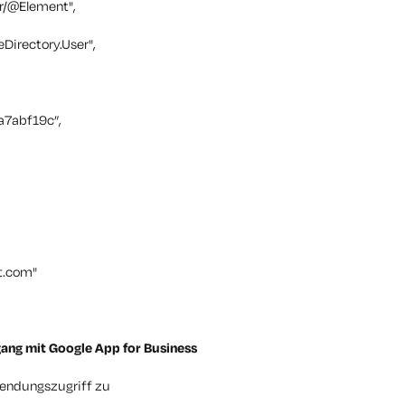
r/@Element",
Directory.User",
a7abf19c”,
t.com
"
ang mit Google App for Business
wendungszugriff zu