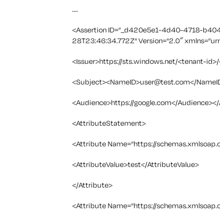
....
<Assertion ID=”_d420e5e1-4d40-4718-b404
28T23:46:34.772Z” Version=”2.0″ xmlns=”urn
<Issuer>https://sts.windows.net/<tenant-id>/
<Subject><NameID>
user@test.com
</NameI
<Audience>https://google.com</Audience></
<AttributeStatement>
<Attribute Name=”https://schemas.xmlsoap.
<AttributeValue>test</AttributeValue>
</Attribute>
<Attribute Name=”https://schemas.xmlsoap.