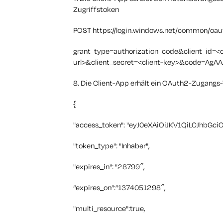
Zugriffstoken
POST https://login.windows.net/common/oau
grant_type=authorization_code&client_id=<c
url>&client_secret=<client-key>&code=A
8. Die Client-App erhält ein OAuth2-Zugangs
{
"access_token": "eyJ0eXAiOiJKV1QiLCJhbGciOiJ
"token_type": "Inhaber",
"expires_in": "28799″,
“expires_on”:”1374051298″,
"multi_resource":true,