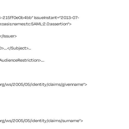
-215ff0e0b4bb” IssueInstant=”2013-07-
:oasis:names:tc:SAML:2.0:assertion”>
</Issuer>
D>….</Subject>…
AudienceRestriction>….
org/ws/2005/05/identity/claims/givenname”>
org/ws/2005/05/identity/claims/surname”>