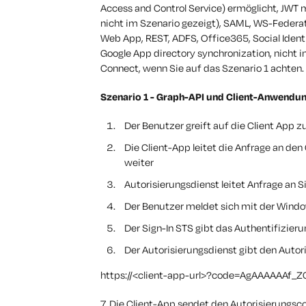
Access and Control Service) ermöglicht, JWT 
nicht im Szenario gezeigt), SAML, WS-Federati
Web App, REST, ADFS, Office365, Social Identi
Google App directory synchronization, nicht 
Connect, wenn Sie auf das Szenario 1 achten.
Szenario 1 - Graph-API und Client-Anwendu
Der Benutzer greift auf die Client App zu
Die Client-App leitet die Anfrage an de
weiter
Autorisierungsdienst leitet Anfrage an 
Der Benutzer meldet sich mit der Windo
Der Sign-In STS gibt das Authentifizier
Der Autorisierungsdienst gibt den Autor
https://<client-app-url>?code=AgAAAAAAf
7. Die Client-App sendet den Autorisierungsc