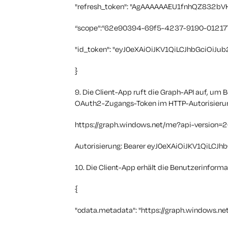
"refresh_token": "AgAAAAAAEU1fnhQZ832bVHu
“scope”:”62e90394-69f5-4237-9190-01217
"id_token": "eyJ0eXAiOiJKV1QiLCJhbGciOiJub25l
}
9. Die Client-App ruft die Graph-API auf, um
OAuth2-Zugangs-Token im HTTP-Autorisieru
https://graph.windows.net/me?api-version=
Autorisierung: Bearer eyJ0eXAiOiJKV1QiLCJhb
10. Die Client-App erhält die Benutzerinform
{
"odata.metadata": "https://graph.windows.