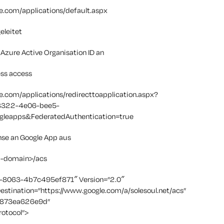
e.com/applications/default.aspx
eleitet
Azure Active Organisation ID an
ess access
e.com/applications/redirecttoapplication.aspx?
-8322-4e06-bee5-
leapps&FederatedAuthentication=true
se an Google App aus
p-domain>/acs
-8063-4b7c495ef871″ Version=”2.0″
stination=”https://www.google.com/a/solesoul.net/acs”
a873ea626e9d”
rotocol”>