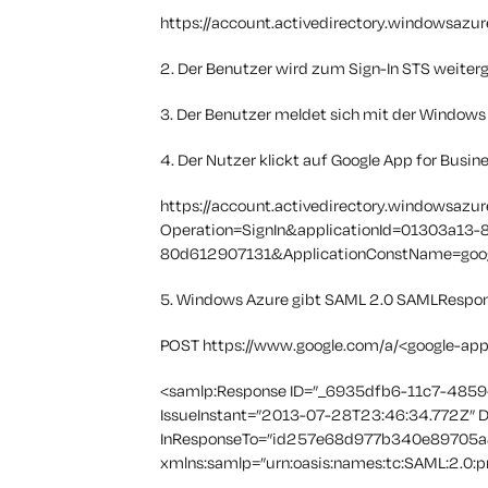
https://account.activedirectory.windowsazur
2. Der Benutzer wird zum Sign-In STS weiterg
3. Der Benutzer meldet sich mit der Windows 
4. Der Nutzer klickt auf Google App for Busin
https://account.activedirectory.windowsazur
Operation=SignIn&applicationId=01303a13
80d612907131&ApplicationConstName=goog
5. Windows Azure gibt SAML 2.0 SAMLRespon
POST https://www.google.com/a/<google-ap
<samlp:Response ID=”_6935dfb6-11c7-4859
IssueInstant=”2013-07-28T23:46:34.772Z” De
InResponseTo=”id257e68d977b340e89705
xmlns:samlp=”urn:oasis:names:tc:SAML:2.0:p