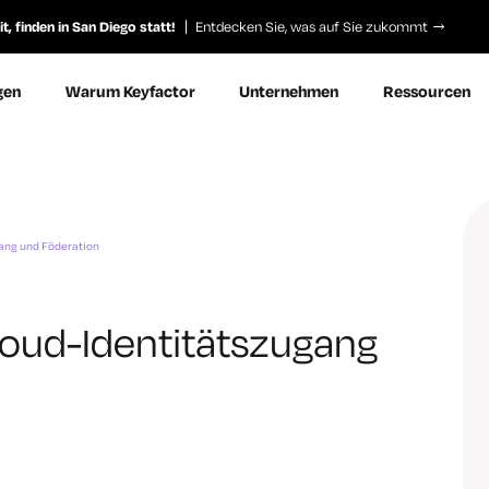
, finden in San Diego statt!
Entdecken Sie, was auf Sie zukommt
gen
Warum Keyfactor
Unternehmen
Ressourcen
ang und Föderation
oud-Identitätszugang