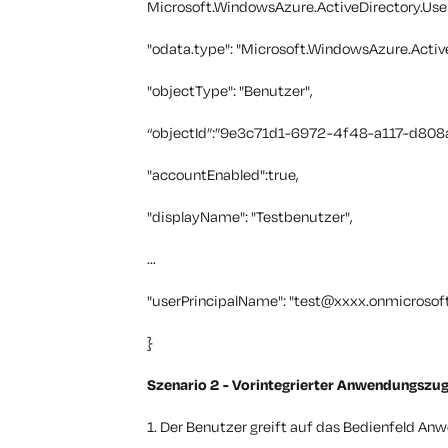
Microsoft.WindowsAzure.ActiveDirectory.Use
"odata.type": "Microsoft.WindowsAzure.Active
"objectType": "Benutzer",
“objectId”:”9e3c71d1-6972-4f48-a117-d808
"accountEnabled":true,
"displayName": "Testbenutzer",
...
"userPrincipalName": "
test@xxxx.onmicrosof
}
Szenario 2 - Vorintegrierter Anwendungszug
1. Der Benutzer greift auf das Bedienfeld An