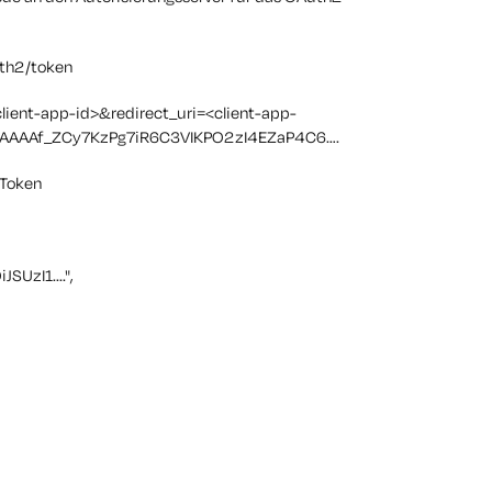
th2/token
lient-app-id>&redirect_uri=<client-app-
gAAAAAAf_ZCy7KzPg7iR6C3VIKPO2zI4EZaP4C6….
-Token
SUzI1....",