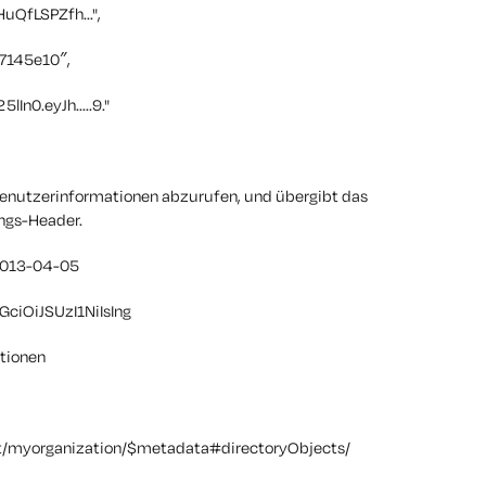
QfLSPZfh...",
7145e10″,
In0.eyJh.....9."
 Benutzerinformationen abzurufen, und übergibt das
ngs-Header.
2013-04-05
GciOiJSUzI1NiIsIng
ationen
net/myorganization/$metadata#directoryObjects/