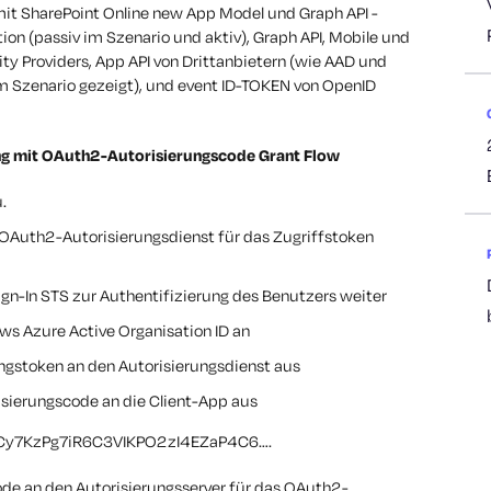
mit SharePoint Online new App Model und Graph API -
on (passiv im Szenario und aktiv), Graph API, Mobile und
ty Providers, App API von Drittanbietern (wie AAD und
im Szenario gezeigt), und event ID-TOKEN von OpenID
ng mit OAuth2-Autorisierungscode Grant Flow
.
n OAuth2-Autorisierungsdienst für das Zugriffstoken
Sign-In STS zur Authentifizierung des Benutzers weiter
ws Azure Active Organisation ID an
ungstoken an den Autorisierungsdienst aus
isierungscode an die Client-App aus
_ZCy7KzPg7iR6C3VIKPO2zI4EZaP4C6….
ode an den Autorisierungsserver für das OAuth2-