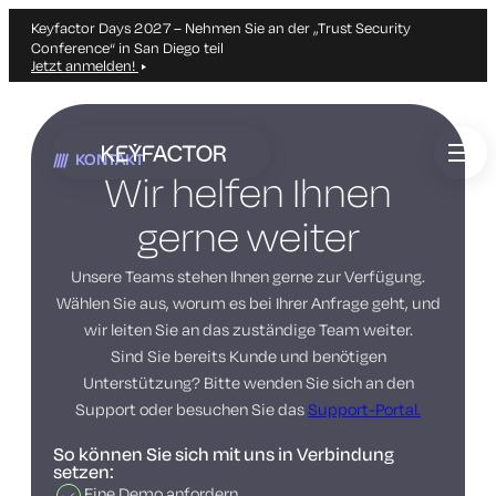
Keyfactor Days 2027 – Nehmen Sie an der „Trust Security
Conference“ in San Diego teil
Jetzt anmelden!
Zum
Hauptinhalt
KONTAKT
springen
Wir helfen Ihnen
gerne weiter
Unsere Teams stehen Ihnen gerne zur Verfügung.
Wählen Sie aus, worum es bei Ihrer Anfrage geht, und
wir leiten Sie an das zuständige Team weiter.
Sind Sie bereits Kunde und benötigen
Unterstützung? Bitte wenden Sie sich an den
Support oder besuchen Sie das
Support-Portal.
So können Sie sich mit uns in Verbindung
setzen:
Eine Demo anfordern