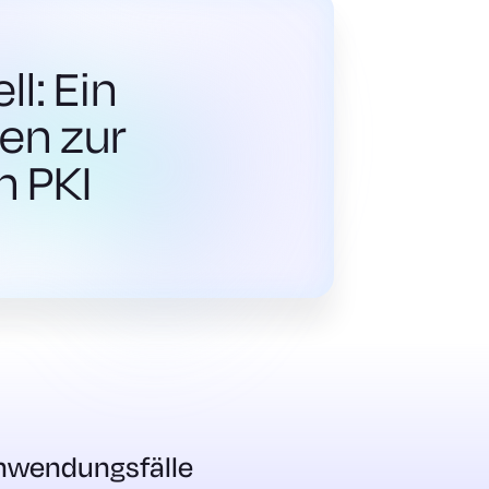
l: Ein
den zur
n PKI
nwendungsfälle