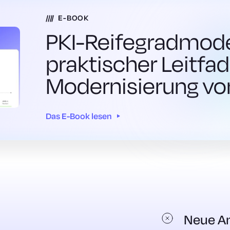
E-BOOK
PKI-Reifegradmodel
praktischer Leitfa
Modernisierung vo
Das E-Book lesen
Neue A