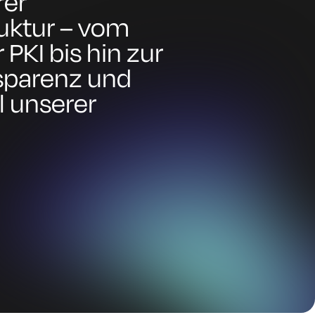
er
ruktur – vom
PKI bis hin zur
nsparenz und
l unserer