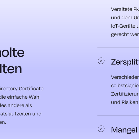
Veraltete P
und dem Um
IoT-Geräte 
gerecht wer
olte
Zerspli
lten
Verschieden
selbstsignie
rectory Certificate
Zertifizieru
die einfache Wahl
und Risiken 
lles andere als
katslaufzeiten und
en.
Mangel