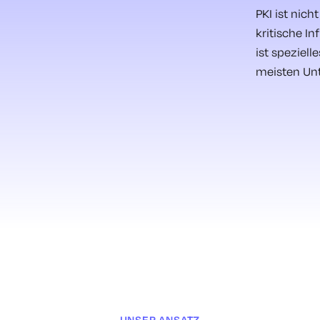
PKI ist nich
kritische In
ist speziell
meisten Un
UNSER ANSATZ