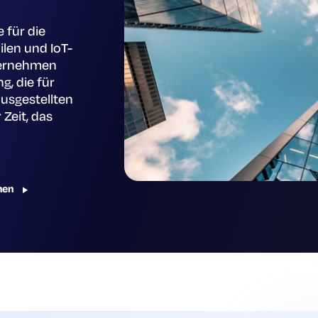
 für die
len und IoT-
ternehmen
g, die für
usgestellten
 Zeit, das
hen