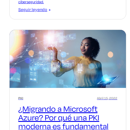
ciberseguridad.
Seguir leyendo
PKI
Abril 15, 2022
¿Migrando a Microsoft
Azure? Por qué una PKI
moderna es fundamental