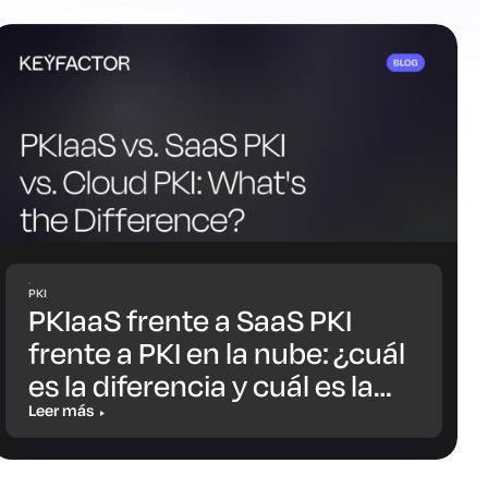
PKI
PKIaaS frente a SaaS PKI
frente a PKI en la nube: ¿cuál
es la diferencia y cuál es la
opción más adecuada para
Leer más
ti?