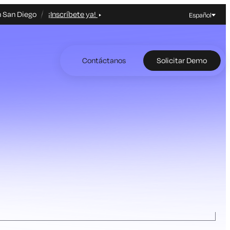
n San Diego
¡Inscríbete ya!
Español
Contáctanos
Solicitar Demo