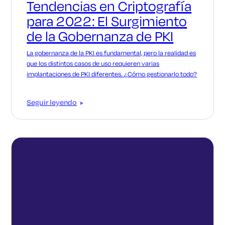
Tendencias en Criptografía
para 2022: El Surgimiento
de la Gobernanza de PKI
La gobernanza de la PKI es fundamental, pero la realidad es
que los distintos casos de uso requieren varias
implantaciones de PKI diferentes. ¿Cómo gestionarlo todo?
Seguir leyendo