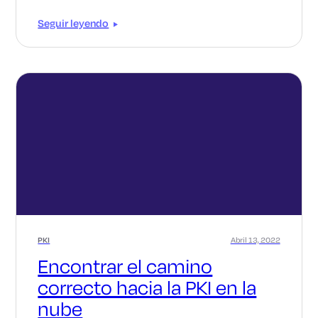
Seguir leyendo
PKI
Abril 13, 2022
Encontrar el camino
correcto hacia la PKI en la
nube