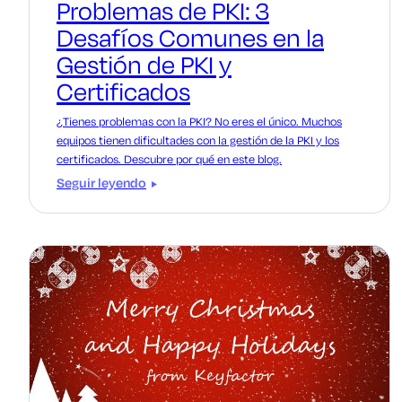
Problemas de PKI: 3
Desafíos Comunes en la
Gestión de PKI y
Certificados
¿Tienes problemas con la PKI? No eres el único. Muchos
equipos tienen dificultades con la gestión de la PKI y los
certificados. Descubre por qué en este blog.
Seguir leyendo