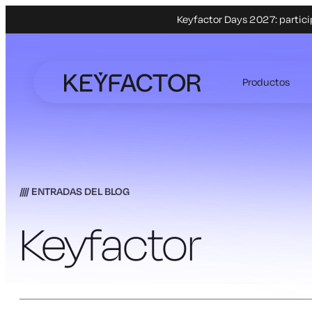
Keyfactor Days 2027: partici
Ir
al
Productos
contenido
principal
ENTRADAS DEL BLOG
Keyfactor