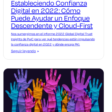
Estableciendo Confianza
Digital en 2022: Cómo
Puede Ayudar un Enfoque
Descendente y Cloud-First
Nos sumergimos en el informe 2022 Global Digital Trust
Insights de PwC para ver qué tendencias están impulsando
la confianza digital en 2022 y dónde encaja PKI.
Seguir leyendo