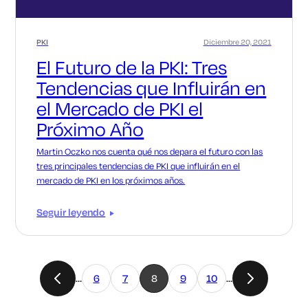
PKI
Diciembre 20, 2021
El Futuro de la PKI: Tres
Tendencias que Influirán en
el Mercado de PKI el
Próximo Año
Martin Oczko nos cuenta qué nos depara el futuro con las
tres principales tendencias de PKI que influirán en el
mercado de PKI en los próximos años.
Seguir leyendo
…
6
7
8
9
10
…