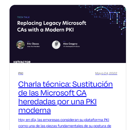
PKI
Mayo 24, 2022
Charla técnica: Sustitución
de las Microsoft CA
heredadas por una PKI
moderna
Hoy en día, las empresas consideran su plataforma PKI
como una de las piezas fundamentales de su postura de