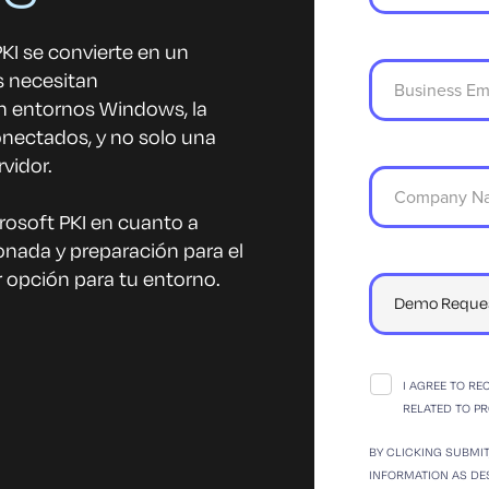
KI se convierte en un
s necesitan
 en entornos Windows, la
onectados, y no solo una
vidor.
osoft PKI en cuanto a
onada y preparación para el
r opción para tu entorno.
I AGREE TO R
RELATED TO P
BY CLICKING SUBMI
INFORMATION AS DE