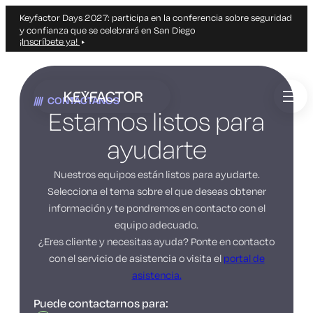
Keyfactor Days 2027: participa en la conferencia sobre seguridad
y confianza que se celebrará en San Diego
¡Inscríbete ya!
Ir
al
CONTÁCTANOS
contenido
Estamos listos para
principal
ayudarte
Nuestros equipos están listos para ayudarte.
Selecciona el tema sobre el que deseas obtener
información y te pondremos en contacto con el
equipo adecuado.
¿Eres cliente y necesitas ayuda? Ponte en contacto
con el servicio de asistencia o visita el
portal de
asistencia.
Puede contactarnos para: