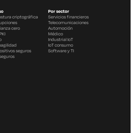
so
Por sector
ostura criptográfica
Servicios financieros
rupciones
Telecomunicaciones
fianza cero
Automoción
PKI
Médico
o
Industrial IoT
oagilidad
IoT consumo
ositivos seguros
Software y TI
 seguros