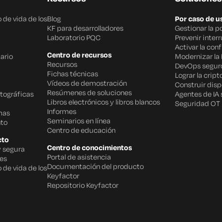
 de vida de los
Blog
Por caso de u
KF para desarrolladores
Gestionar la p
Laboratorio PQC
Prevenir inter
Activar la con
Centro de recursos
ario
Modernizar la 
Recursos
DevOps segur
Fichas técnicas
Lograr la cript
Vídeos de demostración
Construir disp
Resúmenes de soluciones
tográficas
Agentes de IA
Libros electrónicos y libros blancos
Seguridad OT
Informes
mas
Seminarios en línea
to
Centro de educación
cto
Centro de conocimientos
y segura
Portal de asistencia
des
Documentación del producto
 de vida de los
Keyfactor
Repositorio Keyfactor