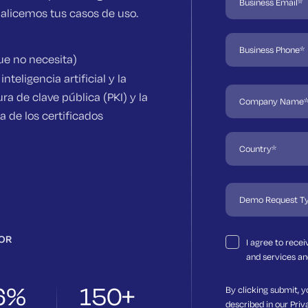
alicemos tus casos de uso.
ue no necesita)
nteligencia artificial y la
ura de clave pública (PKI) y la
a de los certificados
TOR
I agree to rece
and services an
6%
150+
By clicking submit, y
described in our
Priv