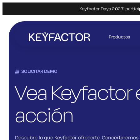
Keyfactor Days 2027: partici
Ir
al
Productos
contenido
principal
SOLICITAR DEMO
Vea Keyfactor 
acción
Descubre lo que Keyfactor ofrecerte. Concertaremos 