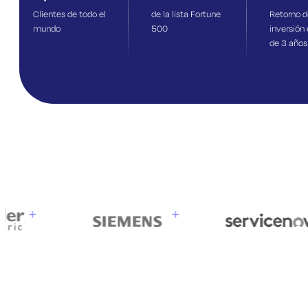
Clientes de todo el
de la lista Fortune
Retorno d
mundo
500
inversión
de 3
años