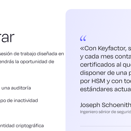
ar
«Con Keyfactor,
sesión de trabajo diseñada en
y cada mes cont
 Tendrás la oportunidad de
certificados al q
disponer de una 
por HSM y con tod
a una auditoría
estándares actual
mpo de inactividad
Joseph Schoenit
Ingeniero sénior de segur
entidad criptográfica