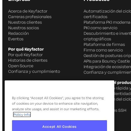
Acerca de Keyfactor
Automatización del ciclo
Carreras profesionales
certificados
Nuestros clientes
Plataforma PKI moderna
Nuestros socios
PKI como servicio
Redacción
Descubrimiento e invent
Eventos
criptográficos
Plataforma de firmas
Por qué Keyfactor
Firma como servicio
Por qué Keyfactor
Gestión de posturas crip
Historias de clientes
APIs para Bouncy Castle
Open Source
Integración de ecosiste
Confianza y cumplimiento
Confianza y cumplimien
Capacidades del produ
Firma de código rápida 
IoT Gestión de identida
By clicking “Accept All Cookies”, you agree to the storing
Automatización del ciclo
of cookies on your device to enhance site navigation,
certificados
analyze site usage, and assist in our marketing efforts.
Gestión de claves SSH
Policy Info
Accept All Cookies