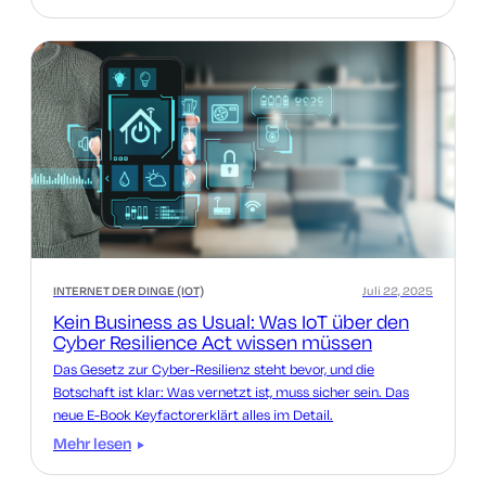
INTERNET DER DINGE (IOT)
Juli 22, 2025
Kein Business as Usual: Was IoT über den
Cyber Resilience Act wissen müssen
Das Gesetz zur Cyber-Resilienz steht bevor, und die
Botschaft ist klar: Was vernetzt ist, muss sicher sein. Das
neue E-Book Keyfactorerklärt alles im Detail.
Mehr lesen