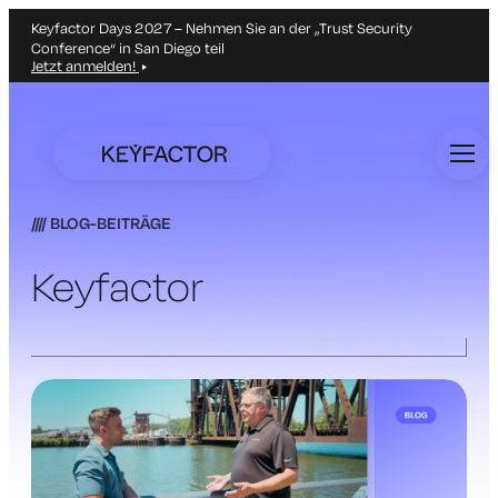
Keyfactor Days 2027 – Nehmen Sie an der „Trust Security
Conference“ in San Diego teil
Jetzt anmelden!
Zum
Hauptinhalt
springen
BLOG-BEITRÄGE
Keyfactor