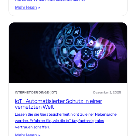
Mehr lesen
INTERNET DER DINGE (IOT)
Dezember 1, 2025
IoT : Automatisierter Schutz in einer
vernetzten Welt
Lassen Sie die Gerätesicherheit nicht zu einer Nebensache
werden. Erfahren Sie, wie die IoT Keyfactordigitales
Vertrauen schaffen.
Mehr lesen