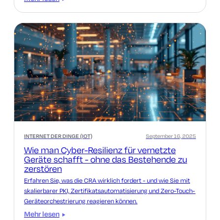
INTERNET DER DINGE (IOT)
September 16, 2025
Wie man Cyber-Resilienz für vernetzte
Geräte schafft - ohne das Bestehende zu
zerstören
Erfahren Sie, was die CRA wirklich fordert - und wie Sie mit
skalierbarer PKI, Zertifikatsautomatisierung und Zero-Touch-
Geräteorchestrierung reagieren können.
Mehr lesen