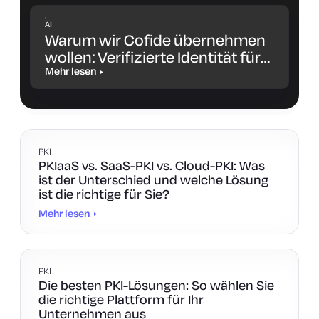
AI
Warum wir Cofide übernehmen
wollen: Verifizierte Identität für
Workloads und KI-Agenten
Mehr lesen
PKI
PKIaaS vs. SaaS-PKI vs. Cloud-PKI: Was
ist der Unterschied und welche Lösung
ist die richtige für Sie?
Mehr lesen
PKI
Die besten PKI-Lösungen: So wählen Sie
die richtige Plattform für Ihr
Unternehmen aus