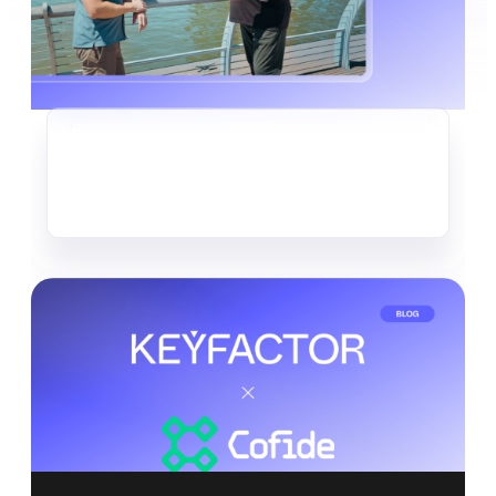
KRYPTO-AGILITÄT
Der stille Datendiebstahl, der
bereits im Gange ist
Mehr lesen