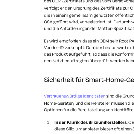
des OEM-Zertifikats und des vom Gerät vorgel
verfolgt er den Ursprung des Zertifikats zur 
die in einem gemeinsam genutzten öffentlich
CSA geführt wird, vorregistriert ist. Dadurch w
und die Anforderungen der Matter-Spezifikati
Es wird empfohlen, dass ein OEM sein Root PA
Vendor-ID verknüpft. Darüber hinaus wird in 
das Produkt aufgeführt, so dass die Konform
den Netzbeauftragten überprüft werden kan
Sicherheit für Smart-Home-Gerä
Vertrauenswürdige Identitäten
sind die Grun
Home-Geräten, und die Hersteller müssen diese
Optionen für die Bereitstellung von Identität
In der Fabrik des Siliziumherstellers:
OEM
diese Siliziumanbieter bieten oft einen 