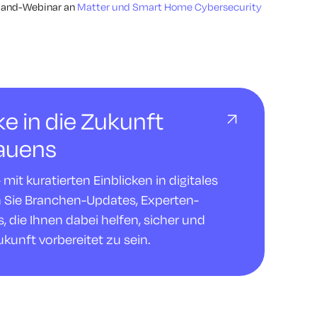
mand-Webinar an
Matter und Smart Home Cybersecurity
cke in die Zukunft
rauens
it kuratierten Einblicken in digitales
n Sie Branchen-Updates, Experten-
 die Ihnen dabei helfen, sicher und
ukunft vorbereitet zu sein.