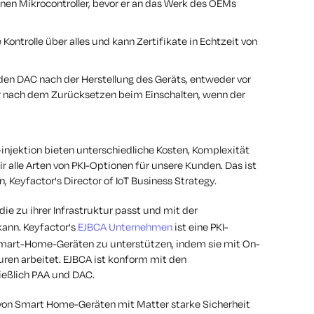
inen Mikrocontroller, bevor er an das Werk des OEMs
 Kontrolle über alles und kann Zertifikate in Echtzeit von
den DAC nach der Herstellung des Geräts, entweder vor
r nach dem Zurücksetzen beim Einschalten, wenn der
-injektion bieten unterschiedliche Kosten, Komplexität
ir alle Arten von PKI-Optionen für unsere Kunden. Das ist
, Keyfactor's Director of IoT Business Strategy.
die zu ihrer Infrastruktur passt und mit der
ann. Keyfactor's
EJBCA Unternehmen
ist eine PKI-
on Smart-Home-Geräten zu unterstützen, indem sie mit On-
uren arbeitet. EJBCA ist konform mit den
ießlich PAA und DAC.
 von Smart Home-Geräten mit Matter starke Sicherheit