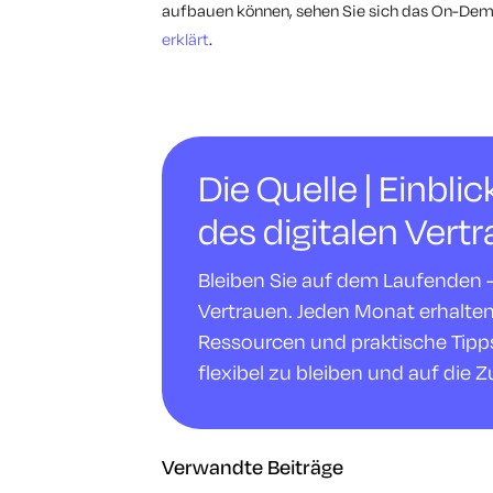
aufbauen können, sehen Sie sich das On-De
erklärt
.
Die Quelle | Einbli
des digitalen Vert
Bleiben Sie auf dem Laufenden - m
Vertrauen. Jeden Monat erhalte
Ressourcen und praktische Tipps,
flexibel zu bleiben und auf die Z
Verwandte Beiträge