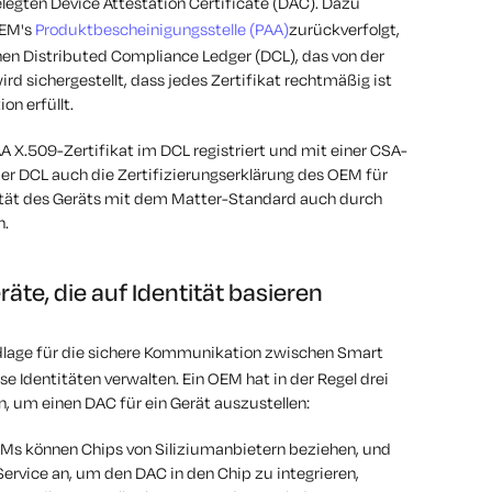
egten Device Attestation Certificate (DAC). Dazu
OEM's
Produktbescheinigungsstelle (PAA)
zurückverfolgt,
en Distributed Compliance Ledger (DCL), das von der
ird sichergestellt, dass jedes Zertifikat rechtmäßig ist
on erfüllt.
A X.509-Zertifikat im DCL registriert und mit einer CSA-
der DCL auch die Zertifizierungserklärung des OEM für
ität des Geräts mit dem Matter-Standard auch durch
n.
te, die auf Identität basieren
dlage für die sichere Kommunikation zwischen Smart
 Identitäten verwalten. Ein OEM hat in der Regel drei
en, um einen DAC für ein Gerät auszustellen:
s können Chips von Siliziumanbietern beziehen, und
Service an, um den DAC in den Chip zu integrieren,