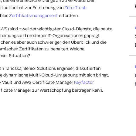
 die eine erhebliche Menge an zu verwaltenden
Situation hat zur Entstehung von
Zero-Trust-
ibles
Zertifikatsmanagement
erfordern.
S) sind zwei der wichtigsten Cloud-Dienste, die heute
heinungsbild moderner IT-Organisationen geprägt
achen es aber auch schwieriger, den Überblick und die
amischen Zertifikaten zu behalten. Welche
eser Situation?
n Taricska, Senior Solutions Engineer, diskutierten
ese dynamische Multi-Cloud-Umgebung mit sich bringt,
ey Vault und AWS Certificate Manager
Keyfactor
ificate Manager zur Wertschöpfung beitragen kann.