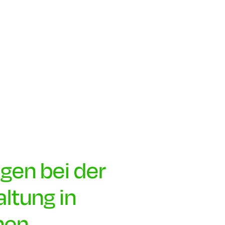
gen bei der
altung in
en,