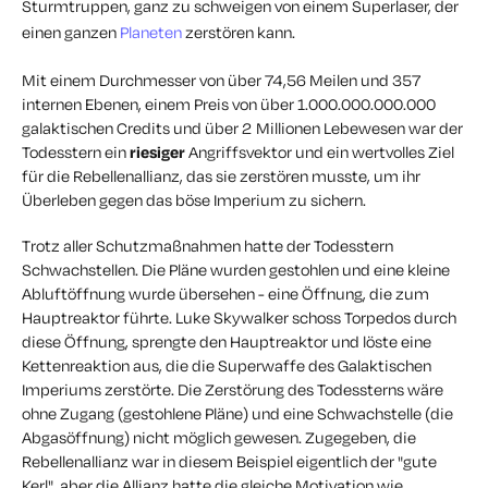
Sturmtruppen, ganz zu schweigen von einem Superlaser, der
einen ganzen
Planeten
zerstören kann.
Mit einem Durchmesser von über 74,56 Meilen und 357
internen Ebenen, einem Preis von über 1.000.000.000.000
galaktischen Credits und über 2 Millionen Lebewesen war der
Todesstern ein
riesiger
Angriffsvektor und ein wertvolles Ziel
für die Rebellenallianz, das sie zerstören musste, um ihr
Überleben gegen das böse Imperium zu sichern.
Trotz aller Schutzmaßnahmen hatte der Todesstern
Schwachstellen. Die Pläne wurden gestohlen und eine kleine
Abluftöffnung wurde übersehen - eine Öffnung, die zum
Hauptreaktor führte. Luke Skywalker schoss Torpedos durch
diese Öffnung, sprengte den Hauptreaktor und löste eine
Kettenreaktion aus, die die Superwaffe des Galaktischen
Imperiums zerstörte. Die Zerstörung des Todessterns wäre
ohne Zugang (gestohlene Pläne) und eine Schwachstelle (die
Abgasöffnung) nicht möglich gewesen. Zugegeben, die
Rebellenallianz war in diesem Beispiel eigentlich der "gute
Kerl", aber die Allianz hatte die gleiche Motivation wie