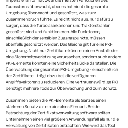
imperiale Militär hat zwar die meisten Funktionen des
Todessterns überwacht, aber es hat nicht die gesamte
Umgebung überwacht und geschützt, was zum
Zusammenbruch führte. Es reicht nicht aus, nur dafür zu
sorgen, dass die Turbolaserkanonen und Traktorstrahlen
geschützt sind und funktionieren. Alle Funktionen,
einschließlich der sensiblen Zugangspunkte, müssen
ebenfalls geschützt werden. Das Gleiche gilt für eine PKI-
Umgebung. Nicht nur Zertifikate könnten einen Ausfall oder
eine Sicherheitsverletzung verursachen, sondern auch andere
PKI-Elemente könnten eine Sicherheitslücke darstellen. Die
Überwachung der gesamten PKI-Umgebung - einschließlich
der Zertifikate - trägt dazu bei, die verfügbaren
Angriffsvektoren zu reduzieren. Eine vertrauenswürdige PKI
benötigt mehrere Tools zur Überwachung und zum Schutz.
Zusammen bieten die PKI-Elemente als Ganzes einen
stärkeren Schutz als ein einzelnes Element. Bei der
Betrachtung der Zertifikatsverwaltung software sollten
Unternehmen einen viel größeren Anwendungsfall als nur die
Verwaltung von Zertifikaten betrachten. Wie wird das Tool