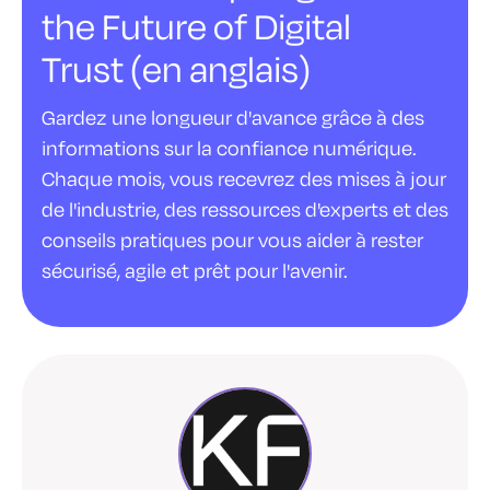
the Future of Digital
Trust (en anglais)
Gardez une longueur d'avance grâce à des
informations sur la confiance numérique.
Chaque mois, vous recevrez des mises à jour
de l'industrie, des ressources d'experts et des
conseils pratiques pour vous aider à rester
sécurisé, agile et prêt pour l'avenir.