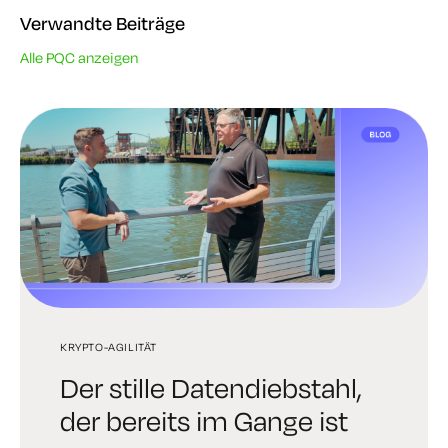
Verwandte Beiträge
Alle PQC anzeigen
KRYPTO-AGILITÄT
PQC
PQC
Der stille Datendiebstahl,
Post-Quantum-PKI: Ein
Die nächste Ära des
der bereits im Gange ist
praktischer Leitfaden zur
digitalen Vertrauens wird