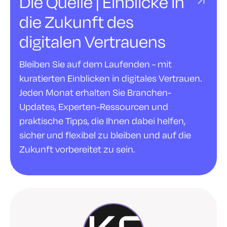
Die Quelle | Einblicke in
die Zukunft des
digitalen Vertrauens
Bleiben Sie auf dem Laufenden - mit
kuratierten Einblicken in digitales Vertrauen.
Jeden Monat erhalten Sie Branchen-
Updates, Experten-Ressourcen und
praktische Tipps, die Ihnen dabei helfen,
sicher und flexibel zu bleiben und auf die
Zukunft vorbereitet zu sein.