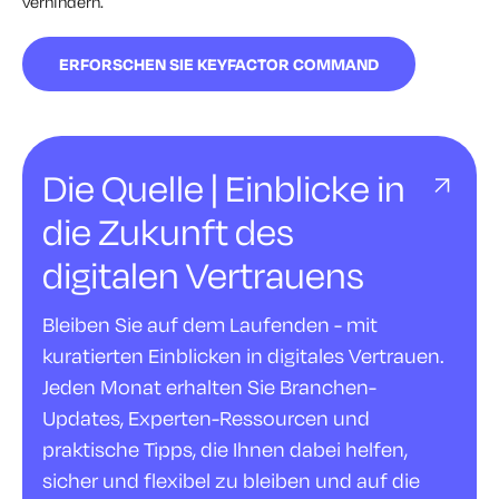
verhindern.
ERFORSCHEN SIE KEYFACTOR COMMAND
Die Quelle | Einblicke in
die Zukunft des
digitalen Vertrauens
Bleiben Sie auf dem Laufenden - mit
kuratierten Einblicken in digitales Vertrauen.
Jeden Monat erhalten Sie Branchen-
Updates, Experten-Ressourcen und
praktische Tipps, die Ihnen dabei helfen,
sicher und flexibel zu bleiben und auf die