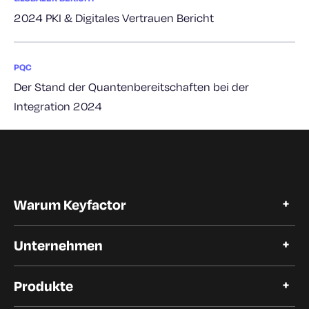
2024 PKI & Digitales Vertrauen Bericht
PQC
Der Stand der Quantenbereitschaften bei der
Integration 2024
Warum Keyfactor
Warum Keyfactor
Unternehmen
Kundengeschichten
Open Source
Über Keyfactor
Vertrauen und Compliance
Produkte
Karriere
Unsere Kunden