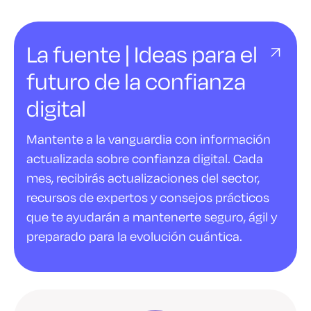
La fuente | Ideas para el
futuro de la confianza
digital
Mantente a la vanguardia con información
actualizada sobre confianza digital. Cada
mes, recibirás actualizaciones del sector,
recursos de expertos y consejos prácticos
que te ayudarán a mantenerte seguro, ágil y
preparado para la evolución cuántica.