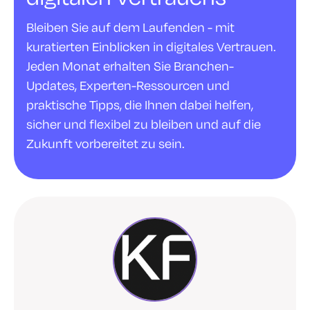
Bleiben Sie auf dem Laufenden - mit
kuratierten Einblicken in digitales Vertrauen.
Jeden Monat erhalten Sie Branchen-
Updates, Experten-Ressourcen und
praktische Tipps, die Ihnen dabei helfen,
sicher und flexibel zu bleiben und auf die
Zukunft vorbereitet zu sein.