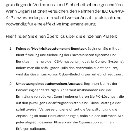
grundlegende Vertrauens- und Sicherheitsebene geschaffen.
Wenn Organisationen versuchen, den Rahmen der IEC 62443-
4-2 anzuwenden, ist ein schrittweiser Ansatz praktisch und
notwendig für eine effektive Implementierung.
Hier finden Sie einen Überblick über die einzelnen Phasen:
Fokus auf Hochrisikosysteme und Benutzer
: Beginnen Sie mit der
Identifizierung und Sicherung der risikoreichsten Systeme und
Benutzer innerhalb der ICS-Umgebung (Industrial Control Systems).
Indem man die anfälligsten Teile des Netzwerks zuerst schützt,
wird das Gesamtrisiko von Cyber-Bedrohungen erheblich reduziert.
Umsetzung eines stufenweisen Ansatzes
: Beginnen Sie mit der
Bewertung der derzeitigen Sicherheitsmaßnahmen und der
Ermittlung von Lücken. Dann implementieren Sie PKI-Lösungen, die
auf den jeweiligen Bedarf zugeschnitten sind. Diese Strategie der
schrittweisen Verbesserung erleichtert die Verwaltung und die
Anpassung an neue Herausforderungen, sobald diese auftreten. Mit
jeder abgeschlossenen Phase kann die Organisation auf ihren
Erfolgen aufbauen.