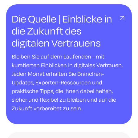
Die Quelle | Einblicke in
die Zukunft des
digitalen Vertrauens
Bleiben Sie auf dem Laufenden - mit
kuratierten Einblicken in digitales Vertrauen.
Jeden Monat erhalten Sie Branchen-
Updates, Experten-Ressourcen und
praktische Tipps, die Ihnen dabei helfen,
sicher und flexibel zu bleiben und auf die
Zukunft vorbereitet zu sein.