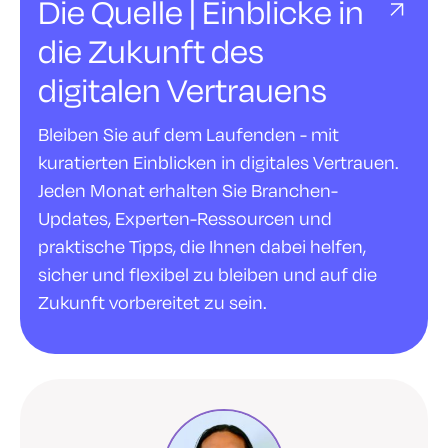
Die Quelle | Einblicke in
die Zukunft des
digitalen Vertrauens
Bleiben Sie auf dem Laufenden - mit
kuratierten Einblicken in digitales Vertrauen.
Jeden Monat erhalten Sie Branchen-
Updates, Experten-Ressourcen und
praktische Tipps, die Ihnen dabei helfen,
sicher und flexibel zu bleiben und auf die
Zukunft vorbereitet zu sein.