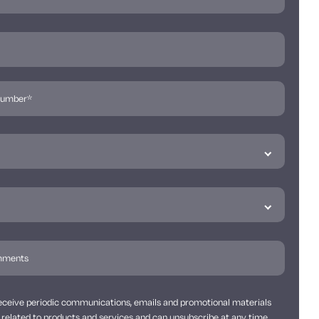
 receive periodic communications, emails and promotional materials
related to products and services and can unsubscribe at any time.