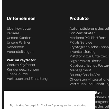
Unternehmen
Produkte
Über Keyfactor
Automatisierung des Le
Karriere
von Zertifikaten
Unsere Kunden
Moderne PKI-Plattform
Unsere Partner
PKI als Service
Newsroom
Kryptographische Entd
Veranstaltungen
Inventarisierung
Plattform zur Unterzei
Warum Keyfactor
Signieren als Dienst
Warum Keyfactor
Kryptografisches Postur
Kundengeschichten
Management
Open Source
Bouncy Castle APIs
Vertrauen und Einhaltung
Ökosystem-Integration
Vertrauen und Einhaltun
Produktfähigkeiten
Schnelles und sicheres 
IoT Identitätsmanageme
By clicking “Accept All Cookies”, you agree to the storing
Automatisierung des Le