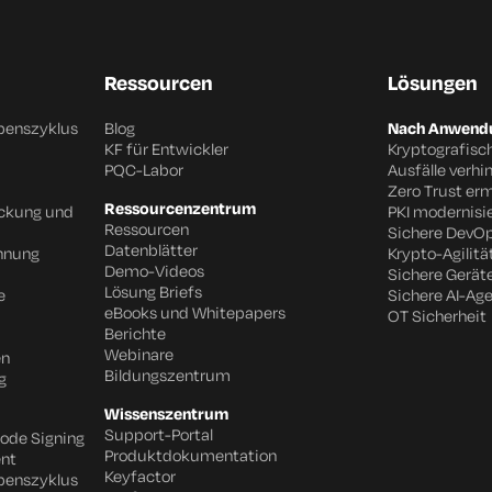
Ressourcen
Lösungen
benszyklus
Blog
Nach Anwendu
KF für Entwickler
Kryptografisc
PQC-Labor
Ausfälle verhi
Zero Trust er
Ressourcenzentrum
eckung und
PKI modernisi
Ressourcen
Sichere DevO
Datenblätter
chnung
Krypto-Agilitä
Demo-Videos
Sichere Gerät
Lösung Briefs
e
Sichere AI-Ag
eBooks und Whitepapers
OT Sicherheit
Berichte
Webinare
en
Bildungszentrum
g
Wissenszentrum
Support-Portal
Code Signing
Produktdokumentation
nt
Keyfactor
benszyklus