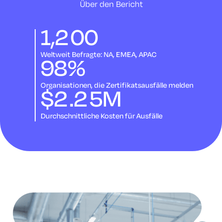
Über den Bericht
1,200
Weltweit Befragte: NA, EMEA, APAC
98
%
Organisationen, die Zertifikatsausfälle melden
$2.25M
Durchschnittliche Kosten für Ausfälle