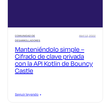
COMUNIDAD DE
Abril 12, 2022
DESARROLLADORES
Manteniéndolo simple –
Cifrado de clave privada
con la API Kotlin de Bouncy
Castle
Seguir leyendo