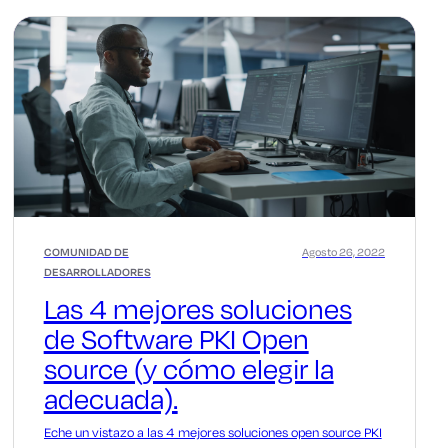
COMUNIDAD DE
Agosto 26, 2022
DESARROLLADORES
Las 4 mejores soluciones
de Software PKI Open
source (y cómo elegir la
adecuada).
Eche un vistazo a las 4 mejores soluciones open source PKI