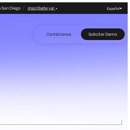
n San Diego
¡Inscríbete ya!
Español
Contáctanos
Solicitar Demo