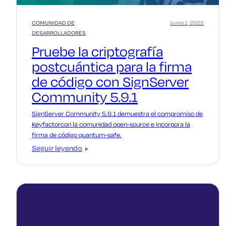
COMUNIDAD DE
Junio 1, 2022
DESARROLLADORES
Pruebe la criptografía
postcuántica para la firma
de código con SignServer
Community 5.9.1
SignServer Community 5.9.1 demuestra el compromiso de
Keyfactorcon la comunidad open-source e incorpora la
firma de código quantum-safe.
Seguir leyendo