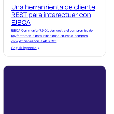
Una herramienta de cliente
REST para interactuar con
EJBCA
EJBCA Community 7.9.0.1 demuestra el compromiso de
Keyfactorcon la comunidad open-source e incorpora
compatibilidad con la API REST.
Seguir leyendo