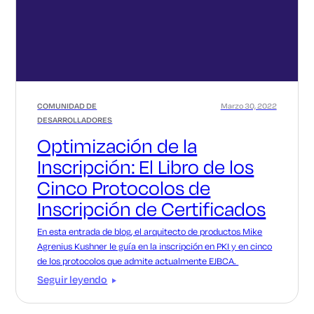
COMUNIDAD DE
Marzo 30, 2022
DESARROLLADORES
Optimización de la
Inscripción: El Libro de los
Cinco Protocolos de
Inscripción de Certificados
En esta entrada de blog, el arquitecto de productos Mike
Agrenius Kushner le guía en la inscripción en PKI y en cinco
de los protocolos que admite actualmente EJBCA.
Seguir leyendo