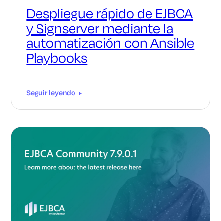
Despliegue rápido de EJBCA
y Signserver mediante la
automatización con Ansible
Playbooks
Seguir leyendo