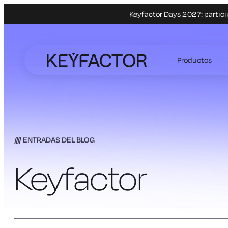
Keyfactor Days 2027: partici
Ir
al
Productos
contenido
principal
ENTRADAS DEL BLOG
Keyfactor