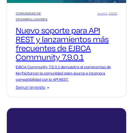
COMUNIDAD DE
Junio 1, 2022
DESARROLLADORES
Nuevo soporte para API
REST y lanzamientos más
frecuentes de EJBCA
Community 7.9.0.1
EJBCA Community 7.9.0.1 demuestra el compromiso de
Keyfactorcon la comunidad open-source e incorpora
compatibilidad con la API REST.
Seguir leyendo