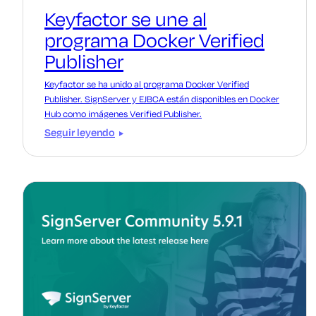
Keyfactor se une al
programa Docker Verified
Publisher
Keyfactor se ha unido al programa Docker Verified
Publisher. SignServer y EJBCA están disponibles en Docker
Hub como imágenes Verified Publisher.
Seguir leyendo