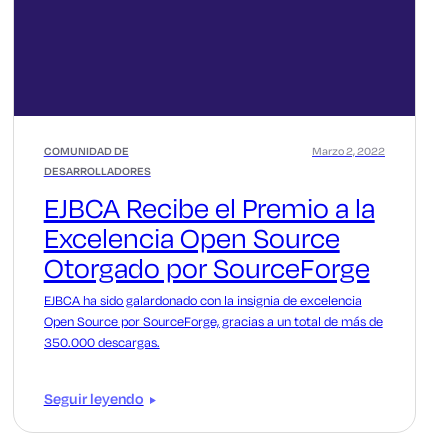
COMUNIDAD DE
Marzo 2, 2022
DESARROLLADORES
EJBCA Recibe el Premio a la
Excelencia Open Source
Otorgado por SourceForge
EJBCA ha sido galardonado con la insignia de excelencia
Open Source por SourceForge, gracias a un total de más de
350.000 descargas.
Seguir leyendo