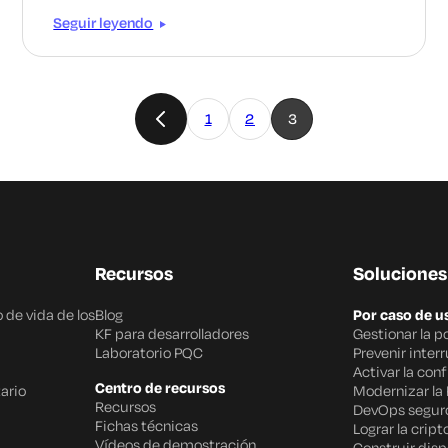
Seguir leyendo
1
2
3
Recursos
Soluciones
 de vida de los
Blog
Por caso de u
KF para desarrolladores
Gestionar la p
Laboratorio PQC
Prevenir inter
Activar la con
Centro de recursos
ario
Modernizar la 
Recursos
DevOps segur
Fichas técnicas
Lograr la cript
Vídeos de demostración
Construir disp