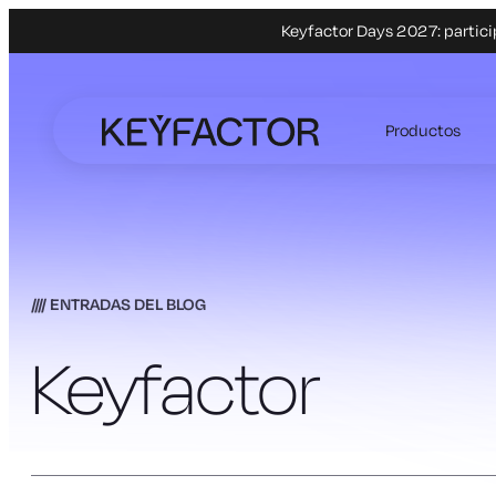
Keyfactor Days 2027: partici
Ir
al
Productos
contenido
principal
ENTRADAS DEL BLOG
Keyfactor