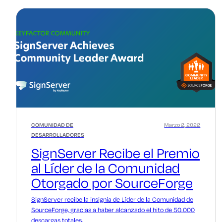
COMUNIDAD DE
Marzo 2, 2022
DESARROLLADORES
SignServer Recibe el Premio
al Líder de la Comunidad
Otorgado por SourceForge
SignServer recibe la insignia de Líder de la Comunidad de
SourceForge, gracias a haber alcanzado el hito de 50.000
descargas totales.