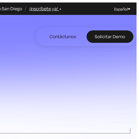
n San Diego
¡Inscríbete ya!
Español
Contáctanos
Solicitar Demo