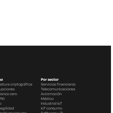
so
Por sector
ostura criptográfica
Servicios financieros
rupciones
Telecomunicaciones
fianza cero
Automoción
PKI
Médico
o
Industrial IoT
oagilidad
IoT consumo
ositivos seguros
Software y TI