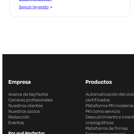
Seguir leyendo
Empresa
Productos
Acerca de Keyfactor
Automatización del ciclo
Carreras profesionales
certificados
Nuestros clientes
Plataforma PKI moderna
Nuestros socios
PKI como servicio
Redacción
Descubrimiento e invent
Eventos
criptográficos
Plataforma de firmas
Por qué Keyfactor
Firma como servicio