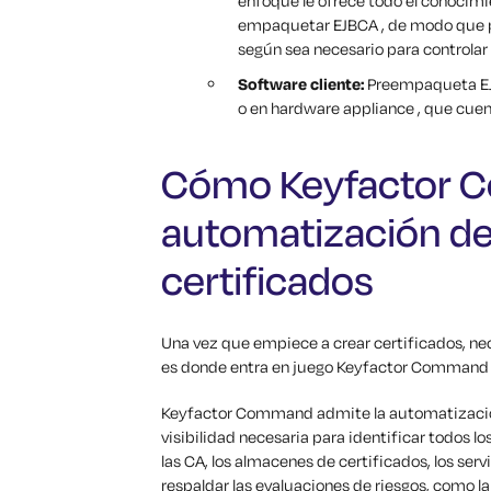
enfoque le ofrece todo el conocimi
empaquetar EJBCA , de modo que pue
según sea necesario para controlar 
Software cliente:
Preempaqueta EJB
o en hardware appliance , que cue
Cómo Keyfactor 
automatización del
certificados
Una vez que empiece a crear certificados, nec
es donde entra en juego Keyfactor Command 
Keyfactor Command admite la automatización d
visibilidad necesaria para identificar todos l
las CA, los almacenes de certificados, los serv
respaldar las evaluaciones de riesgos, como l