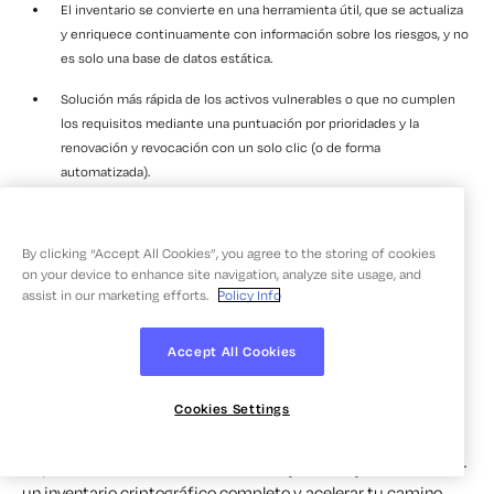
El inventario se convierte en una herramienta útil, que se actualiza
y enriquece continuamente con información sobre los riesgos, y no
es solo una base de datos estática.
Solución más rápida de los activos vulnerables o que no cumplen
los requisitos mediante una puntuación por prioridades y la
renovación y revocación con un solo clic (o de forma
automatizada).
Reduzca los riesgos de interrupción de certificados manteniendo
una visibilidad completa y en tiempo real de todo el entorno
By clicking “Accept All Cookies”, you agree to the storing of cookies
criptográfico.
on your device to enhance site navigation, analyze site usage, and
assist in our marketing efforts.
Policy Info
Una base para la agilidad criptográfica y la preparación para la
criptografía poscuántica (PQC), que incluye compatibilidad
integrada para probar certificados híbridos y poscuánticos
Accept All Cookies
conKeyfactor
EJBCA
, y la firma de código resistente a la
computación cuántica conKeyfactor SignServer.
Cookies Settings
¿Listo para pasar de las mejores prácticas a la
implementación? Descubre cómoKeyfactor ayudarte a crear
un inventario criptográfico completo y acelerar tu camino