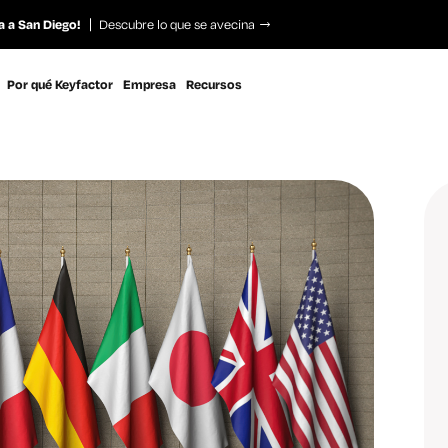
a a San Diego!
Descubre lo que se avecina
Por qué Keyfactor
Empresa
Recursos