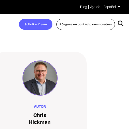
Blog
Ayuda
Español
Solicitar Demo
Póngase en contacto con nosotros
AUTOR
Chris
Hickman