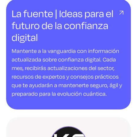
La fuente | Ideas para el
futuro de la confianza
digital
Mantente a la vanguardia con información
actualizada sobre confianza digital. Cada
mes, recibirás actualizaciones del sector,
recursos de expertos y consejos prácticos
que te ayudarán a mantenerte seguro, ágil y
preparado para la evolución cuántica.