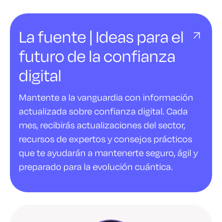
La fuente | Ideas para el
futuro de la confianza
digital
Mantente a la vanguardia con información
actualizada sobre confianza digital. Cada
mes, recibirás actualizaciones del sector,
recursos de expertos y consejos prácticos
que te ayudarán a mantenerte seguro, ágil y
preparado para la evolución cuántica.