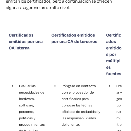
emitan los certificados, pero a continuación se ofrecen
algunas sugerencias de alto nivel:
Certificados
Certificados emitidos
Certific
emitidos por una
por una CA de terceros
ados
CA interna
emitido
s por
múltipl
es
fuentes
Evaluar las
Póngase en contacto
Cre
necesidades de
con el proveedor de
ar y
hardware,
certificados para
ges
software,
conocer las fechas
tio
personas,
oficiales de caducidad y
nar
políticas y
las responsabilidades
mú
procedimientos
del cliente.
ltip
de la PKI/CA
les