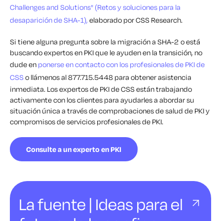
Challenges and Solutions" (Retos y soluciones para la
desaparición de SHA-1),
elaborado por CSS Research.
Si tiene alguna pregunta sobre la migración a SHA-2 o está
buscando expertos en PKI que le ayuden en la transición, no
dude en
ponerse en contacto con los profesionales de PKI de
CSS
o llámenos al 877.715.5448 para obtener asistencia
inmediata. Los expertos de PKI de CSS están trabajando
activamente con los clientes para ayudarles a abordar su
situación única a través de comprobaciones de salud de PKI y
compromisos de servicios profesionales de PKI.
Consulte a un experto en PKI
La fuente | Ideas para el