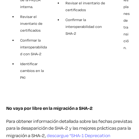
Revisar el inventario de
interna.
pla
certificados
nes
Revisar el
Confirmar la
de
inventario de
interoperabilidad con
tra
certificados
SHA-2
nsi
Confirmar la
ció
interoperabilida
n.
d con SHA-2
Identificar
cambios en la
PKI
No vaya por libre en la migración a SHA-2
Para obtener información detallada sobre las fechas previstas
para la desaparición de SHA-2 y las mejores prácticas para la
migración a SHA-2,
descargue "SHA-1 Deprecation