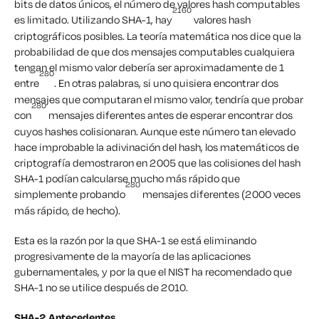
bits de datos únicos, el número de valores hash computables
2160
es limitado. Utilizando SHA-1, hay
valores hash
criptográficos posibles. La teoría matemática nos dice que la
probabilidad de que dos mensajes computables cualquiera
tengan el mismo valor debería ser aproximadamente de 1
280
entre
. En otras palabras, si uno quisiera encontrar dos
mensajes que computaran el mismo valor, tendría que probar
280
con
mensajes diferentes antes de esperar encontrar dos
cuyos hashes colisionaran. Aunque este número tan elevado
hace improbable la adivinación del hash, los matemáticos de
criptografía demostraron en 2005 que las colisiones del hash
SHA-1 podían calcularse mucho más rápido que
280
simplemente probando
mensajes diferentes (2000 veces
más rápido, de hecho).
Esta es la razón por la que SHA-1 se está eliminando
progresivamente de la mayoría de las aplicaciones
gubernamentales, y por la que el NIST ha recomendado que
SHA-1 no se utilice después de 2010.
SHA-2 Antecedentes