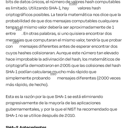
bits de datos únicos, el número de valores hash computables
2160
es limitado. Utilizando SHA-1, hay
valores hash
criptográficos posibles. La teoría matemática nos dice que la
probabilidad de que dos mensajes computables cualquiera
tengan el mismo valor debería ser aproximadamente de 1
280
entre
. En otras palabras, si uno quisiera encontrar dos
mensajes que computaran el mismo valor, tendría que probar
280
con
mensajes diferentes antes de esperar encontrar dos
cuyos hashes colisionaran. Aunque este número tan elevado
hace improbable la adivinación del hash, los matemáticos de
criptografía demostraron en 2005 que las colisiones del hash
SHA-1 podían calcularse mucho más rápido que
280
simplemente probando
mensajes diferentes (2000 veces
más rápido, de hecho).
Esta es la razón por la que SHA-1 se está eliminando
progresivamente de la mayoría de las aplicaciones
gubernamentales, y por la que el NIST ha recomendado que
SHA-1 no se utilice después de 2010.
SHA-2 Antecedentes