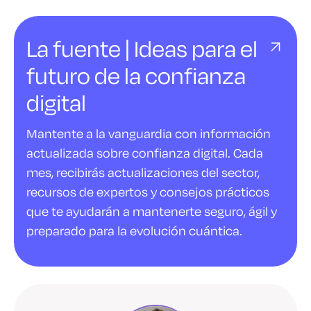
La fuente | Ideas para el
futuro de la confianza
digital
Mantente a la vanguardia con información
actualizada sobre confianza digital. Cada
mes, recibirás actualizaciones del sector,
recursos de expertos y consejos prácticos
que te ayudarán a mantenerte seguro, ágil y
preparado para la evolución cuántica.